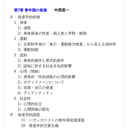
第7章 青年期の発達
中西英一
A ．発達学的特徴
1．身体
1）成熟
2）身体発達の性差・個人差と早熟・晩熟
2．運動
1）文部科学省の「体力・運動能力検査」から見える傾向性
2）運動技能
3．認知
1）身体的操作と形式的操作
2）認知に対する社会文化的影響
4．心理（情緒）
1）身体的・性的成熟の心理的影響
2）ボディイメージについて
3）自我・自己の発達
4）アイデンティティ
5．社会性
1）心理的自立
2）人間関係の変化
B ．発達学的課題
⑴ ハヴィガーストの青年期発達課題
⑵ 発達学的文脈主義