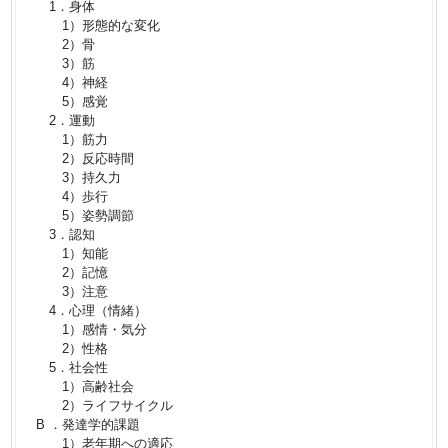
1．身体
1）形態的な変化
2）骨
3）筋
4）神経
5）感覚
2．運動
1）筋力
2）反応時間
3）持久力
4）歩行
5）姿勢調節
3．認知
1）知能
2）記憶
3）注意
4．心理（情緒）
1）感情・気分
2）性格
5．社会性
1）高齢社会
2）ライフサイクル
B ．発達学的課題
1）老年期への適応