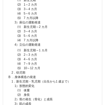
⑴ 新生児期
⑵ 1～2 カ月
⑶ 3～4 カ月
⑷ 5～6 カ月
⑸ 7 カ月以降
3）座位の運動発達
⑴ 新生児期～2 カ月
⑵ 3～4 カ月
⑶ 5～6 カ月
⑷ 7 カ月以降
4）立位の運動発達
⑴ 新生児期～1 カ月
⑵ 2～3 カ月
⑶ 4～6 カ月
⑷ 7～9 カ月
⑸ 10～12 カ月
2．幼児期
B ．身体構造の発達
1．新生児期・乳児期（出生から1 歳まで）
1）形態的変化
⑴ 体重
⑵ 身長
2）骨の発生（骨化）と成長
3）筋の成長