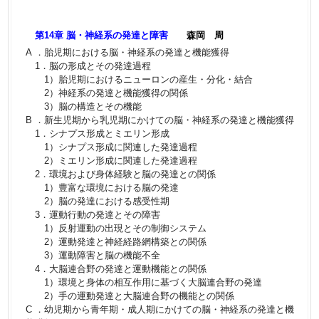
第14章 脳・神経系の発達と障害
森岡 周
A ．胎児期における脳・神経系の発達と機能獲得
1．脳の形成とその発達過程
1）胎児期におけるニューロンの産生・分化・結合
2）神経系の発達と機能獲得の関係
3）脳の構造とその機能
B ．新生児期から乳児期にかけての脳・神経系の発達と機能獲得
1．シナプス形成とミエリン形成
1）シナプス形成に関連した発達過程
2）ミエリン形成に関連した発達過程
2．環境および身体経験と脳の発達との関係
1）豊富な環境における脳の発達
2）脳の発達における感受性期
3．運動行動の発達とその障害
1）反射運動の出現とその制御システム
2）運動発達と神経経路網構築との関係
3）運動障害と脳の機能不全
4．大脳連合野の発達と運動機能との関係
1）環境と身体の相互作用に基づく大脳連合野の発達
2）手の運動発達と大脳連合野の機能との関係
C ．幼児期から青年期・成人期にかけての脳・神経系の発達と機