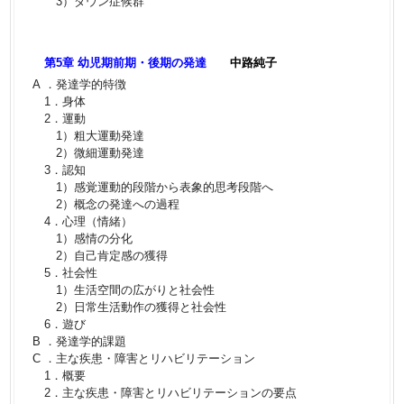
3）ダウン症候群
第5章 幼児期前期・後期の発達
中路純子
A ．発達学的特徴
1．身体
2．運動
1）粗大運動発達
2）微細運動発達
3．認知
1）感覚運動的段階から表象的思考段階へ
2）概念の発達への過程
4．心理（情緒）
1）感情の分化
2）自己肯定感の獲得
5．社会性
1）生活空間の広がりと社会性
2）日常生活動作の獲得と社会性
6．遊び
B ．発達学的課題
C ．主な疾患・障害とリハビリテーション
1．概要
2．主な疾患・障害とリハビリテーションの要点