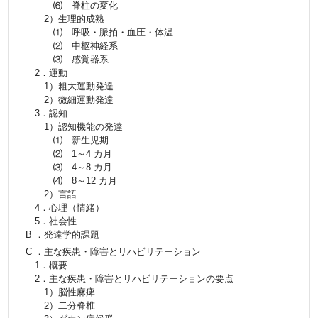
⑹ 脊柱の変化
2）生理的成熟
⑴ 呼吸・脈拍・血圧・体温
⑵ 中枢神経系
⑶ 感覚器系
2．運動
1）粗大運動発達
2）微細運動発達
3．認知
1）認知機能の発達
⑴ 新生児期
⑵ 1～4 カ月
⑶ 4～8 カ月
⑷ 8～12 カ月
2）言語
4．心理（情緒）
5．社会性
B ．発達学的課題
C ．主な疾患・障害とリハビリテーション
1．概要
2．主な疾患・障害とリハビリテーションの要点
1）脳性麻痺
2）二分脊椎