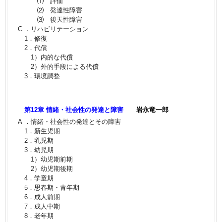
⑴ 評価
⑵ 発達性障害
⑶ 後天性障害
C ．リハビリテーション
1．修復
2．代償
1）内的な代償
2）外的手段による代償
3．環境調整
第12章 情緒・社会性の発達と障害
岩永竜一郎
A ．情緒・社会性の発達とその障害
1．新生児期
2．乳児期
3．幼児期
1）幼児期前期
2）幼児期後期
4．学童期
5．思春期・青年期
6．成人前期
7．成人中期
8．老年期