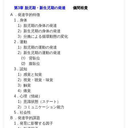
第3章 胎児期・新生児期の発達
儀間裕貴
A ．発達学的特徴
1．身体
1）胎児期の身体の発達
2）新生児期の身体の発達
3）分娩による循環動態の変化
2．運動
1）胎児期の運動の発達
2）新生児期の運動の発達
⑴ 背臥位
⑵ 腹臥位
3．認知
1）感覚と知覚
2）視覚・聴覚・味覚
3）触覚
4）痛覚
4．心理（情緒）
1）意識状態（ステート）
2）コミュニケーション能力
5．社会性
B ．発達学的課題
1．発育に影響する因子