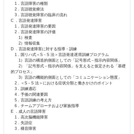
1．言語障害の種類
2．言語聴覚療法
3．言語聴覚障害の臨床の流れ
C ．言語発達障害
1．言語発達障害の要因
2．言語発達障害の評価
1）検査
2）情報収集
D ．言語発達障害に対する指導・訓練
1．国リハ式＜S－S 法＞言語発達遅滞訓練プログラム
1）言語の構造的側面としての「記号形式－指示内容関係」
2）「記号形式－指示内容関係」を支えると仮定される「基礎
的プロセス」
3）言語の機能的側面としての「コミュニケーション態度」
2．＜S－S 法＞における症状分類と働きかけのポイント
3．訓練適応
4．予後の関連要因
5．言語訓練の考え方
6．チームアプローチおよび家族指導
E ．成人の言語障害
1．高次脳機能障害
2．失語症
3．構音障害