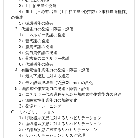
3）1 回拍出量の発達
4）血圧｛＝心拍出量（1 回拍出量×心拍数）×末梢血管抵抗｝
の発達
5）循環機能の障害
3．代謝能力の発達・障害・評価
1）エネルギー代謝の発達
2）糖代謝の発達
3）脂質代謝の発達
4）蛋白質代謝の発達
5）骨格筋のエネルギー代謝
6）代謝機能の障害
4．有酸素性作業能力の発達・障害・評価
1）最大下運動に対する適応
・
2）最大酸素摂取量（
V
O
2
max）の変化
5．無酸素性作業能力の発達・障害・評価
1）エネルギー供給過程からみた無酸素性作業能力の発達
2）無酸素性作業能力の加齢変化
3）発達とトレーニング
C ．リハビリテーション
1）呼吸器系疾患に対するリハビリテーション
2）循環器系疾患に対するリハビリテーション
3）代謝系疾患に対するリハビリテーション
4）リハビリテーションとリスク管理