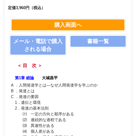
定価3,960円（税込）
購入画面へ
メール・電話で購入
書籍一覧
される場合
＜ 目 次 ＞
第1章 総論
大城昌平
A ．人間発達学とは―なぜ人間発達学を学ぶのか
B ．発達とは
C ．発達の要因
1．遺伝と環境
2．発達の基本法則
⑴ 一定の方向と順序がある
⑵ 連続的な過程である
⑶ 異速性がある
⑷ 個人差がある