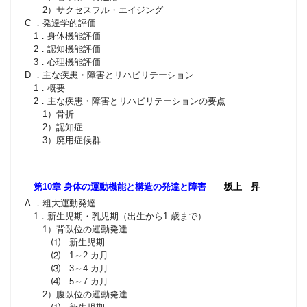
2）サクセスフル・エイジング
C ．発達学的評価
1．身体機能評価
2．認知機能評価
3．心理機能評価
D ．主な疾患・障害とリハビリテーション
1．概要
2．主な疾患・障害とリハビリテーションの要点
1）骨折
2）認知症
3）廃用症候群
第10章 身体の運動機能と構造の発達と障害
坂上 昇
A ．粗大運動発達
1．新生児期・乳児期（出生から1 歳まで）
1）背臥位の運動発達
⑴ 新生児期
⑵ 1～2 カ月
⑶ 3～4 カ月
⑷ 5～7 カ月
2）腹臥位の運動発達