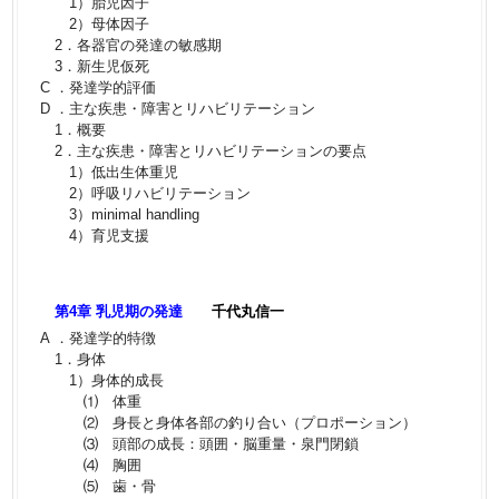
1）胎児因子
2）母体因子
2．各器官の発達の敏感期
3．新生児仮死
C ．発達学的評価
D ．主な疾患・障害とリハビリテーション
1．概要
2．主な疾患・障害とリハビリテーションの要点
1）低出生体重児
2）呼吸リハビリテーション
3）minimal handling
4）育児支援
第4章 乳児期の発達
千代丸信一
A ．発達学的特徴
1．身体
1）身体的成長
⑴ 体重
⑵ 身長と身体各部の釣り合い（プロポーション）
⑶ 頭部の成長：頭囲・脳重量・泉門閉鎖
⑷ 胸囲
⑸ 歯・骨