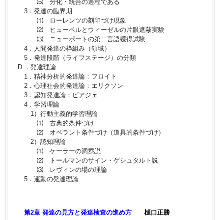
⑸ 分化・統合の過程である
3．発達の臨界期
⑴ ローレンツの刻印づけ現象
⑵ ヒューベルとウィーゼルの片眼遮蔽実験
⑶ ニューポートの第二言語獲得試験
4．人間発達の枠組み（領域）
5．発達段階（ライフステージ）の分類
D ．発達理論
1．精神分析的発達論：フロイト
2．心理社会的発達論：エリクソン
3．認知発達論：ピアジェ
4．学習理論
1）行動主義的学習理論
⑴ 古典的条件づけ
⑵ オペラント条件づけ（道具的条件づけ）
2）認知理論
⑴ ケーラーの洞察説
⑵ トールマンのサイン・ゲシュタルト説
⑶ レヴィンの場の理論
5．運動の発達理論
第2章 発達の見方と発達検査の進め方
樋口正勝