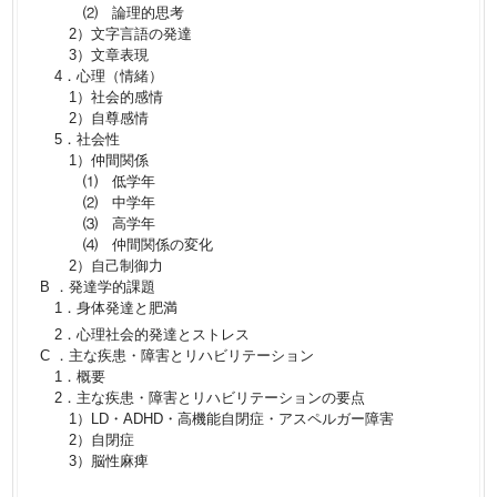
⑵ 論理的思考
2）文字言語の発達
3）文章表現
4．心理（情緒）
1）社会的感情
2）自尊感情
5．社会性
1）仲間関係
⑴ 低学年
⑵ 中学年
⑶ 高学年
⑷ 仲間関係の変化
2）自己制御力
B ．発達学的課題
1．身体発達と肥満
2．心理社会的発達とストレス
C ．主な疾患・障害とリハビリテーション
1．概要
2．主な疾患・障害とリハビリテーションの要点
1）LD・ADHD・高機能自閉症・アスペルガー障害
2）自閉症
3）脳性麻痺