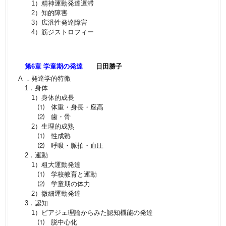
1）精神運動発達遅滞
2）知的障害
3）広汎性発達障害
4）筋ジストロフィー
第6章 学童期の発達
日田勝子
A ．発達学的特徴
1．身体
1）身体的成長
⑴ 体重・身長・座高
⑵ 歯・骨
2）生理的成熟
⑴ 性成熟
⑵ 呼吸・脈拍・血圧
2．運動
1）粗大運動発達
⑴ 学校教育と運動
⑵ 学童期の体力
2）微細運動発達
3．認知
1）ピアジェ理論からみた認知機能の発達
⑴ 脱中心化