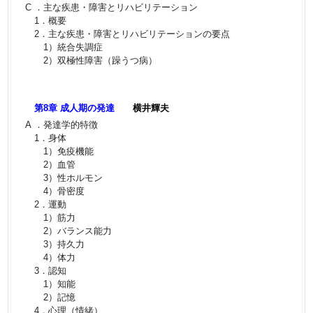
C ．主な疾患・障害とリハビリテーション
1．概要
2．主な疾患・障害とリハビリテーションの要点
1）統合失調症
2）双極性障害（躁うつ病）
第8章 成人期の発達
横井輝夫
A ．発達学的特徴
1．身体
1）免疫機能
2）血管
3）性ホルモン
4）骨密度
2．運動
1）筋力
2）バランス能力
3）持久力
4）体力
3．認知
1）知能
2）記憶
4．心理（情緒）