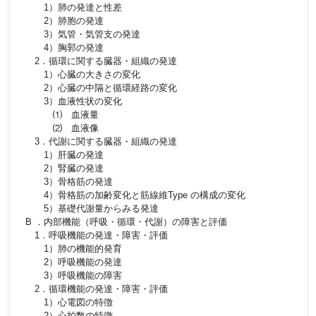
1）肺の発達と性差
2）肺胞の発達
3）気管・気管支の発達
4）胸郭の発達
2．循環に関する臓器・組織の発達
1）心臓の大きさの変化
2）心臓の中隔と循環経路の変化
3）血液性状の変化
⑴ 血液量
⑵ 血液像
3．代謝に関する臓器・組織の発達
1）肝臓の発達
2）腎臓の発達
3）骨格筋の発達
4）骨格筋の加齢変化と筋線維Type の構成の変化
5）基礎代謝量からみる発達
B ．内部機能（呼吸・循環・代謝）の障害と評価
1．呼吸機能の発達・障害・評価
1）肺の機能的発育
2）呼吸機能の発達
3）呼吸機能の障害
2．循環機能の発達・障害・評価
1）心電図の特徴
2）心拍数の特徴