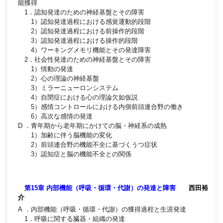
能獲得
1．認知発達のための神経基盤とその障害
1）認知発達過程における感覚運動的段階
2）認知発達過程における前操作的段階
3）認知発達過程における操作的段階
4）ワーキングメモリ機能とその発達障害
2．社会性発達のための神経基盤とその障害
1）情動の発達
2）心の理論の神経基盤
3）ミラーニューロンシステム
4）自閉症における心の理論欠如仮説
5）感情コントロールにおける内側前頭連合野の働き
6）高次な感情の発達
D ．青年期から老年期にかけての脳・神経系の成熟
1）加齢に伴う脳機能の変化
2）前頭連合野の機能不全に基づくうつ症状
3）認知症と脳の機能不全との関係
第15章 内部機能（呼吸・循環・代謝）の発達と障害
西田裕
介
A ．内部機能（呼吸・循環・代謝）の獲得過程と生涯発達
1．呼吸に関する臓器・組織の発達