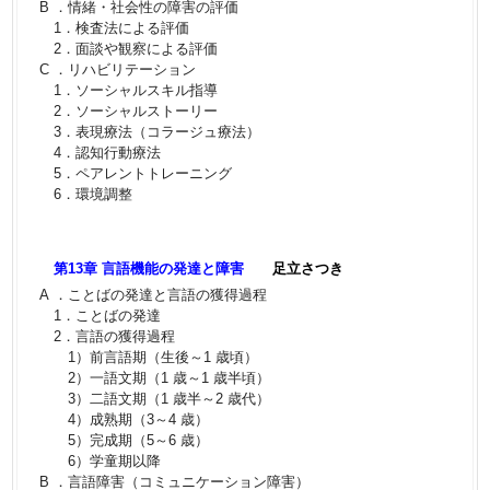
B ．情緒・社会性の障害の評価
1．検査法による評価
2．面談や観察による評価
C ．リハビリテーション
1．ソーシャルスキル指導
2．ソーシャルストーリー
3．表現療法（コラージュ療法）
4．認知行動療法
5．ペアレントトレーニング
6．環境調整
第13章 言語機能の発達と障害
足立さつき
A ．ことばの発達と言語の獲得過程
1．ことばの発達
2．言語の獲得過程
1）前言語期（生後～1 歳頃）
2）一語文期（1 歳～1 歳半頃）
3）二語文期（1 歳半～2 歳代）
4）成熟期（3～4 歳）
5）完成期（5～6 歳）
6）学童期以降
B ．言語障害（コミュニケーション障害）