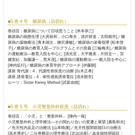
■5 巻 4 号 糖尿病（品切れ）
巻頭言：糖尿病について日頃思うこと [米本恭三]
糖尿病の病態生理 [大房裕和，小口寿夫，清沢研道，古田精市]／糖
尿病の薬物療法 [青木雄次，柳沢康敏]／糖尿病の栄養指導 [松本啓
子]／糖尿病の教育入院―プログラムとその意義 [三輪梅夫]／糖尿病
の運動療法―教育入院を中心に [清光至，大平雅美，片田圭一，宮
腰実紀，加藤謙一，荒木茂]／糖尿病の運動療法―一般入院を中心に
[神内拡行]／糖尿病の体育学的アプローチ [伊藤朗]
講座 骨代謝：4．代謝性骨疾患の治療 [白木正孝]
講座 誘発電位：4．体性感覚誘発電位 [清水順市]
ルーツ：Sister Kenny Method [武富由雄]
■5 巻 5 号 小児整形外科疾患（品切れ）
巻頭言：「小児」と「整形外科」 [陣内一保]
小児整形外科と理学療法―その関わり合いの変遷と展望 [廣島和夫]
／先天性内反足の治療法 [山本晴康]／先天性股関節脱臼の治療法
[高木博史]／二分脊椎症の理学療法 [北泊治美]／血友病性関節症・