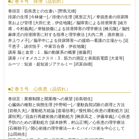
■2 巻 4 号 排泄（品切れ）
巻頭言：筋疾患との出逢い [野島元雄]
排尿の生理 [今林健一]／排便の生理 [尾形正方]／脊損患者の排尿障
害および管理 [大田仁史，伊佐地隆]／脳障害による排泄障害 [緒方
甫，今村義典]／脊髄損傷による排泄障害の理学療法 [橋元隆]／脳性
麻痺児の排泄障害に対する指導と理学療法 [大内二男，酒井雅治，
井上ウメ子]／脳卒中による排尿障害への援助―看護の立場から [近
千恵子，諸伏悦子，中家百合香，伊佐地隆]
講座 脳と血管：1．脳の動脈系の概要 [後藤昇]
講座 バイオメカニクスⅡ：3．筋力の測定と表面筋電図 [大道等]
ルーツ：短波・超短波ジアテルミー [武富由雄]
■2 巻 5 号 心疾患（品切れ）
巻頭言：業務制限と開業権への展望 [谷島朝生]
心臓病の種類と病態生理 [中野昭一]／運動負荷試験の原理と方法
[岩根久夫]／運動処方総論 [道場信孝]／慢性期心疾患の運動処方 [紅
露恒男]／冠血行再建術後の運動処方 [榊原高之，伊藤幸義]／心疾患
予防のための運動処方 [坂本静男，村山正博]／心疾患の理学療法
[石橋朝子]／開心術後の理学療法―Ａ-Ｃバイパス術を中心として
[山田純生]