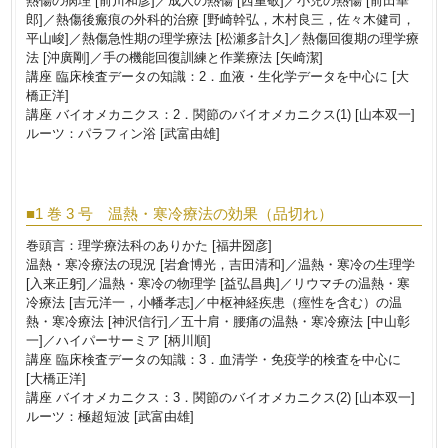
熱傷の病理 [前川和彦]／成人の熱傷 [西重敬]／小児の熱傷 [前田華
郎]／熱傷後瘢痕の外科的治療 [野崎幹弘，木村良三，佐々木健司，
平山峻]／熱傷急性期の理学療法 [松瀬多計久]／熱傷回復期の理学療
法 [沖廣剛]／手の機能回復訓練と作業療法 [矢崎潔]
講座 臨床検査データの知識：2．血液・生化学データを中心に [大
橋正洋]
講座 バイオメカニクス：2．関節のバイオメカニクス(1) [山本双一]
ルーツ：パラフィン浴 [武富由雄]
■1 巻 3 号 温熱・寒冷療法の効果（品切れ）
巻頭言：理学療法科のありかた [福井圀彦]
温熱・寒冷療法の現況 [岩倉博光，吉田清和]／温熱・寒冷の生理学
[入来正躬]／温熱・寒冷の物理学 [益弘昌典]／リウマチの温熱・寒
冷療法 [吉元洋一，小幡孝志]／中枢神経疾患（痙性を含む）の温
熱・寒冷療法 [神沢信行]／五十肩・腰痛の温熱・寒冷療法 [中山彰
一]／ハイパーサーミア [柄川順]
講座 臨床検査データの知識：3．血清学・免疫学的検査を中心に
[大橋正洋]
講座 バイオメカニクス：3．関節のバイオメカニクス(2) [山本双一]
ルーツ：極超短波 [武富由雄]