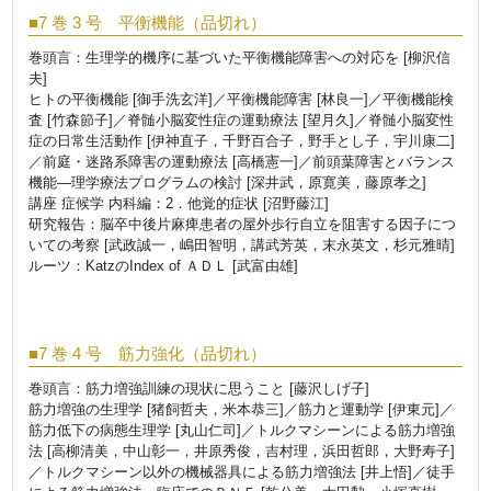
■7 巻 3 号 平衡機能（品切れ）
巻頭言：生理学的機序に基づいた平衡機能障害への対応を [柳沢信
夫]
ヒトの平衡機能 [御手洗玄洋]／平衡機能障害 [林良一]／平衡機能検
査 [竹森節子]／脊髄小脳変性症の運動療法 [望月久]／脊髄小脳変性
症の日常生活動作 [伊神直子，千野百合子，野手とし子，宇川康二]
／前庭・迷路系障害の運動療法 [高橋憲一]／前頭葉障害とバランス
機能―理学療法プログラムの検討 [深井武，原寛美，藤原孝之]
講座 症候学 内科編：2．他覚的症状 [沼野藤江]
研究報告：脳卒中後片麻痺患者の屋外歩行自立を阻害する因子につ
いての考察 [武政誠一，嶋田智明，講武芳英，末永英文，杉元雅晴]
ルーツ：KatzのIndex of ＡＤＬ [武富由雄]
■7 巻 4 号 筋力強化（品切れ）
巻頭言：筋力増強訓練の現状に思うこと [藤沢しげ子]
筋力増強の生理学 [猪飼哲夫，米本恭三]／筋力と運動学 [伊東元]／
筋力低下の病態生理学 [丸山仁司]／トルクマシーンによる筋力増強
法 [高柳清美，中山彰一，井原秀俊，吉村理，浜田哲郎，大野寿子]
／トルクマシーン以外の機械器具による筋力増強法 [井上悟]／徒手