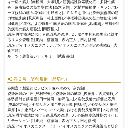
ィー症の筋力 [赤松満，大塚彰]／筋萎縮性側索硬化症・多発性筋
炎・皮膚筋炎の筋力増強法 [高木昭輝]／末梢神経損傷・ギランバレ
ー症候群の筋力増強法 [中野裕之]／ＰＮＦを用いた脊髄損傷者の筋
力増強訓練 [萩原利昌，村上慶郎]／中枢神経疾患の筋力増強法 [半
田健壽]／老化および廃用性筋萎縮の筋力増強法 [池田誠]／整形外科
的疾患の筋力増強法 [岡西哲夫]
講座 理学療法における循環系の管理：2．脳卒中片麻痺患者に対す
るリスク管理 [辻正純，斎藤頴，森内正人，田村裕男]
講座 バイオメカニクス：5．バイオメカニクスと測定の実際(2) [大
倉三洋]
ルーツ：超音波ジアテルミー [武富由雄]
■2 巻 2 号 姿勢反射（品切れ）
巻頭言：創造的セラピスト像を求めて [奈良勲]
姿勢反射の生理 [島村宗夫]／姿勢反射の解剖 [後藤昇，古賀知行]／
姿勢反射と筋電図 [田幸健司，柳沢信夫]／姿勢反射の評価と応用
[中島雅之輔]／姿勢反射と脳卒中片麻痺 [柳沢健]／姿勢反射と脳性
麻痺 [今川忠男]／パーキンソン病における姿勢反射障害 [木村貞治]
講座 理学療法における循環系の管理：3．心筋梗塞急性期のリハビ
リテーション [辻正純，斎藤頴，森内正人，田村裕男]
講座 バイオメカニクスⅡ：1．バイオメカニクスの研究視点と研究