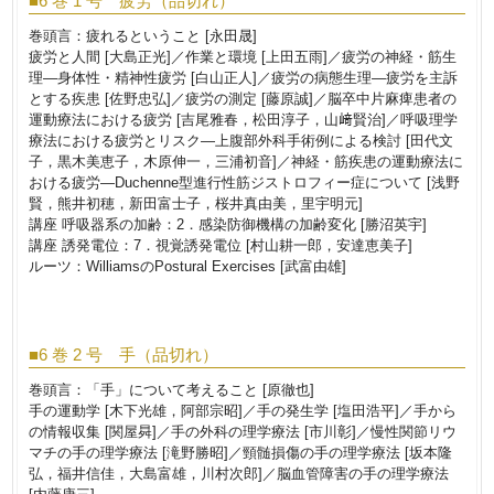
■6 巻 1 号 疲労（品切れ）
巻頭言：疲れるということ [永田晟]
疲労と人間 [大島正光]／作業と環境 [上田五雨]／疲労の神経・筋生
理―身体性・精神性疲労 [白山正人]／疲労の病態生理―疲労を主訴
とする疾患 [佐野忠弘]／疲労の測定 [藤原誠]／脳卒中片麻痺患者の
運動療法における疲労 [吉尾雅春，松田淳子，山﨑賢治]／呼吸理学
療法における疲労とリスク―上腹部外科手術例による検討 [田代文
子，黒木美恵子，木原伸一，三浦初音]／神経・筋疾患の運動療法に
おける疲労―Duchenne型進行性筋ジストロフィー症について [浅野
賢，熊井初穂，新田富士子，桜井真由美，里宇明元]
講座 呼吸器系の加齢：2．感染防御機構の加齢変化 [勝沼英宇]
講座 誘発電位：7．視覚誘発電位 [村山耕一郎，安達恵美子]
ルーツ：WilliamsのPostural Exercises [武富由雄]
■6 巻 2 号 手（品切れ）
巻頭言：「手」について考えること [原徹也]
手の運動学 [木下光雄，阿部宗昭]／手の発生学 [塩田浩平]／手から
の情報収集 [関屋曻]／手の外科の理学療法 [市川彰]／慢性関節リウ
マチの手の理学療法 [滝野勝昭]／頸髄損傷の手の理学療法 [坂本隆
弘，福井信佳，大島富雄，川村次郎]／脳血管障害の手の理学療法