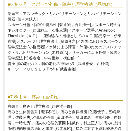
■6 巻 6 号 スポーツ外傷・障害と理学療法（品切れ）
巻頭言：アスレチック・リハビリテーションとリハビリテーション
機器 [佐々木鉄人]
スポーツ外傷・障害の特殊性 [菅原誠，石井清一]／スポーツ時のキ
ネシオロジー [辻田純三，石指宏通]／スポーツ選手とAnaerobic
Threshold（ＡＴ）―運動処方の指標としてのＡＴ [脇元幸一，伊東
春樹]／スポーツと理学療法士 [藤原孝之]／外国におけるスポーツと
理学療法士 [小柳磨毅]／水泳による障害・外傷のためのアスレチッ
ク・リハビリテーション [木村貞治]／サッカーによる外傷・障害と
理学療法 [竹谷春逸，中村重敏，横山郁一]
講座 脳の老化：3．脳の老化の神経化学 [武田雅俊，西村健]
ルーツ：ＰＵＬＳＥＳ Profile [武富由雄]
■7 巻 1 号 痛み（品切れ）
巻頭言：痛みと理学療法 [辻井洋一郎]
痛みと生体警告系 [熊澤孝朗]／痛みと自律機能 [佐藤優子，五嶋摩
理，佐藤昭夫]／痛みの評価 [峯田洋子，柴田政彦，弥富郁夫，原野
清，十時忠秀]／痛みの心理的要因 [桂戴作，村上正人]／痛みに対す
る物理的療法の適応と限界 [和才嘉昭]／痛みに対する運動療法の適