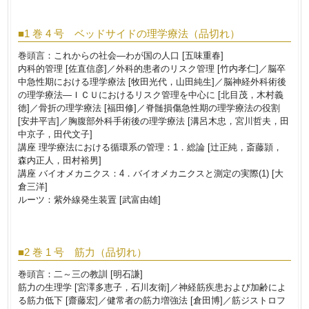
■1 巻 4 号 ベッドサイドの理学療法（品切れ）
巻頭言：これからの社会―わが国の人口 [五味重春]
内科的管理 [佐直信彦]／外科的患者のリスク管理 [竹内孝仁]／脳卒
中急性期における理学療法 [牧田光代，山田純生]／脳神経外科術後
の理学療法―ＩＣＵにおけるリスク管理を中心に [北目茂，木村義
徳]／骨折の理学療法 [福田修]／脊髄損傷急性期の理学療法の役割
[安井平吉]／胸腹部外科手術後の理学療法 [溝呂木忠，宮川哲夫，田
中京子，田代文子]
講座 理学療法における循環系の管理：1．総論 [辻正純，斎藤頴，
森内正人，田村裕男]
講座 バイオメカニクス：4．バイオメカニクスと測定の実際(1) [大
倉三洋]
ルーツ：紫外線発生装置 [武富由雄]
■2 巻 1 号 筋力（品切れ）
巻頭言：二～三の教訓 [明石謙]
筋力の生理学 [宮澤多恵子，石川友衛]／神経筋疾患および加齢によ
る筋力低下 [齋藤宏]／健常者の筋力増強法 [倉田博]／筋ジストロフ