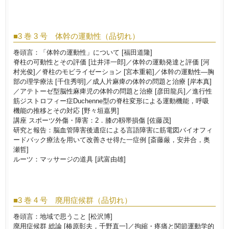
■3 巻 3 号 体幹の運動性（品切れ）
巻頭言：「体幹の運動性」について [福田道隆]
脊柱の可動性とその評価 [辻井洋一郎]／体幹の運動発達と評価 [河
村光俊]／脊柱のモビライゼーション [宮本重範]／体幹の運動性―胸
部の理学療法 [千住秀明]／成人片麻痺の体幹の問題と治療 [岸本真]
／アテトーゼ型脳性麻痺児の体幹の問題と治療 [彦田龍兵]／進行性
筋ジストロフィー症Duchenne型の脊柱変形による運動機能，呼吸
機能の推移とその対応 [野々垣嘉男]
講座 スポーツ外傷・障害：2．膝の靱帯損傷 [佐藤茂]
研究と報告：脳血管障害後遺症による言語障害に筋電図バイオフィ
ードバック療法を用いて改善させ得た一症例 [斎藤厳，安井合，奥
瀬哲]
ルーツ：マッサージの道具 [武富由雄]
■3 巻 4 号 廃用症候群（品切れ）
巻頭言：地域で思うこと [松沢博]
廃用症候群 総論 [椿原彰夫，千野直一]／拘縮・疼痛と関節運動学的