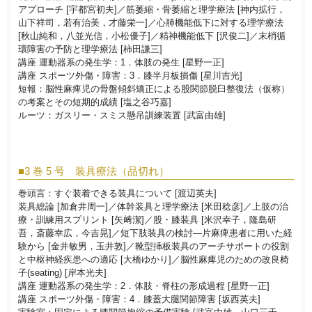
アプローチ [宇都宮初夫]／筋萎縮・骨萎縮と理学療法 [神内拡行，
山下祥司，若有治美，才藤栄一]／心肺機能低下に対する理学療法
[秋山純和，八並光信，小松優子]／精神機能低下 [沢俊二]／末梢循
環障害の予防と理学療法 [柿田謙三]
講座 運動器系の発生学：1．体肢の発生 [星野一正]
講座 スポーツ外傷・障害：3．膝半月板損傷 [星川吉光]
短報：脳性麻痺児の骨盤傾斜矯正による股関節脱臼整復法（仮称）
の考案とその短期的成績 [塩之谷巧嘉]
ルーツ：ガスリー・スミス懸吊訓練装置 [武富由雄]
■3 巻 5 号 装具療法（品切れ）
巻頭言：すぐ装着できる装具について [渡辺英夫]
装具総論 [加倉井周一]／体幹装具と理学療法 [米田稔彦]／上肢の治
療・訓練用スプリント [矢﨑潔]／股・膝装具 [米沢幸子，隆島研
吾，斎藤幸広，今吉晃]／短下肢装具の検討―片麻痺患者に用いた経
験から [金井敏男，玉井敦]／靴型挿板装具のアーチサポートの役割
と中枢神経疾患への適応 [大橋ゆかり]／脳性麻痺児のための改良椅
子(seating) [岸本光夫]
講座 運動器系の発生学：2．体肢・脊柱の形成過程 [星野一正]
講座 スポーツ外傷・障害：4．膝蓋大腿関節障害 [坂西英夫]