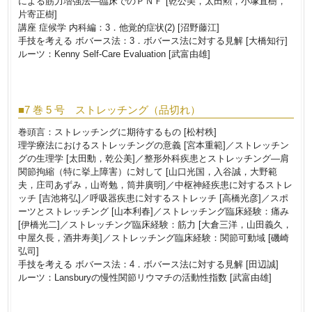
による筋力増強法―臨床でのＰＮＦ [乾公美，太田勲，小塚直樹，
片寄正樹]
講座 症候学 内科編：3．他覚的症状(2) [沼野藤江]
手技を考える ボバース法：3．ボバース法に対する見解 [大橋知行]
ルーツ：Kenny Self-Care Evaluation [武富由雄]
■7 巻 5 号 ストレッチング（品切れ）
巻頭言：ストレッチングに期待するもの [松村秩]
理学療法におけるストレッチングの意義 [宮本重範]／ストレッチン
グの生理学 [太田勳，乾公美]／整形外科疾患とストレッチング―肩
関節拘縮（特に挙上障害）に対して [山口光国，入谷誠，大野範
夫，庄司あずみ，山嵜勉，筒井廣明]／中枢神経疾患に対するストレ
ッチ [吉池将弘]／呼吸器疾患に対するストレッチ [高橋光彦]／スポ
ーツとストレッチング [山本利春]／ストレッチング臨床経験：痛み
[伊橋光二]／ストレッチング臨床経験：筋力 [大倉三洋，山田義久，
中屋久長，酒井寿美]／ストレッチング臨床経験：関節可動域 [磯崎
弘司]
手技を考える ボバース法：4．ボバース法に対する見解 [田辺誠]
ルーツ：Lansburyの慢性関節リウマチの活動性指数 [武富由雄]