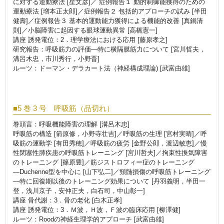
に対する運動療法 [星文彦]／ 症例報告１ 動的制御能獲得のための
運動療法 [増本正太郎]／症例報告２ 包括的アプローチの試み [半田
健壽]／症例報告３ 基本的運動能力獲得による機能的改善 [真鍋清
則]／小脳障害に起因する眼球運動異常 [高橋憲一]
講座 誘発電位：2．理学療法における応用 [藤原孝之]
研究報告：呼吸筋力の評価―特に横隔膜筋力について [宮川哲夫，
溝呂木忠，市川秀行，小野晋]
ルーツ：ドーマン・デラカート法（神経構成理論) [武富由雄]
■5 巻 3 号 呼吸筋（品切れ）
巻頭言：呼吸機能障害の理解 [溝呂木忠]
呼吸筋の構造 [箭原修，小野寺壮吉]／呼吸筋の生理 [宮村実晴]／呼
吸筋の運動学 [有田秀穂]／呼吸筋の疲労 [金野公郎，渡辺敏恵]／慢
性閉塞性肺疾患の呼吸筋トレーニング [宮川哲夫]／拘束性換気障害
のトレーニング [篠原豊]／筋ジストロフィー症のトレーニング
―Duchenne型を中心に [山下弘二]／頸髄損傷の呼吸筋トレーニング
―特に回復期以後のトレーニング効果について [丹羽義明，半田一
登，浅川京子，安仲正夫，白石司，中山彰一]
講座 骨代謝：3．骨の老化 [白木正孝]
講座 誘発電位：3．Ｍ波，Ｈ波，Ｆ波の臨床応用 [柳澤健]
ルーツ：Roodの神経生理学的アプローチ [武富由雄]