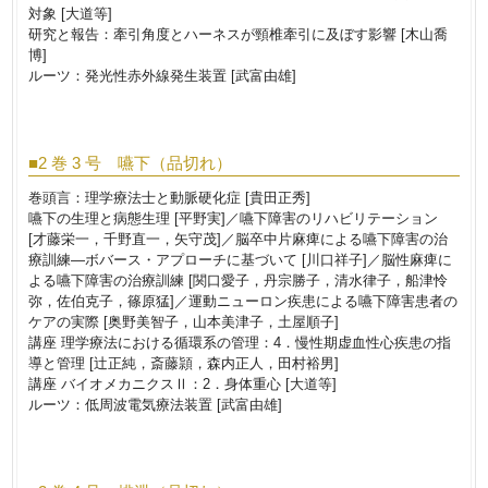
対象 [大道等]
研究と報告：牽引角度とハーネスが頸椎牽引に及ぼす影響 [木山喬
博]
ルーツ：発光性赤外線発生装置 [武富由雄]
■2 巻 3 号 嚥下（品切れ）
巻頭言：理学療法士と動脈硬化症 [貴田正秀]
嚥下の生理と病態生理 [平野実]／嚥下障害のリハビリテーション
[才藤栄一，千野直一，矢守茂]／脳卒中片麻痺による嚥下障害の治
療訓練―ボバース・アプローチに基づいて [川口祥子]／脳性麻痺に
よる嚥下障害の治療訓練 [関口愛子，丹宗勝子，清水律子，船津怜
弥，佐伯克子，篠原猛]／運動ニューロン疾患による嚥下障害患者の
ケアの実際 [奥野美智子，山本美津子，土屋順子]
講座 理学療法における循環系の管理：4．慢性期虚血性心疾患の指
導と管理 [辻正純，斎藤頴，森内正人，田村裕男]
講座 バイオメカニクスⅡ：2．身体重心 [大道等]
ルーツ：低周波電気療法装置 [武富由雄]