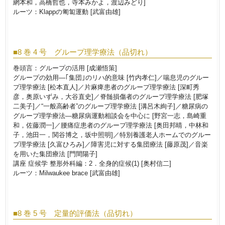
網本和，高橋哲也，寺本みかよ，渡辺みどり]
ルーツ：Klappの匍匐運動 [武富由雄]
■8 巻 4 号 グループ理学療法（品切れ）
巻頭言：グループの活用 [成瀬悟策]
グループの効用―｢集団｣のリハ的意味 [竹内孝仁]／喘息児のグルー
プ理学療法 [松本直人]／片麻痺患者のグループ理学療法 [深町秀
彦，奥原いずみ，大谷直史]／脊髄損傷者のグループ理学療法 [肥塚
二美子]／“一般高齢者”のグループ理学療法 [溝呂木絢子]／糖尿病の
グループ理学療法―糖尿病運動相談会を中心に [野宮一志，島崎重
和，佐藤潤一]／腰痛症患者のグループ理学療法 [奥田邦晴，中林和
子，池田一，関谷博之，坂中照明]／特別養護老人ホームでのグルー
プ理学療法 [久富ひろみ]／障害児に対する集団療法 [藤原茂]／音楽
を用いた集団療法 [門間陽子]
講座 症候学 整形外科編：2．全身的症候(1) [奥村信二]
ルーツ：Milwaukee brace [武富由雄]
■8 巻 5 号 定量的評価法（品切れ）