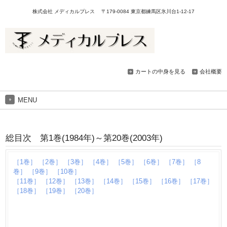
株式会社 メディカルプレス 〒179-0084 東京都練馬区氷川台1-12-17
カートの中身を見る
会社概要
MENU
総目次 第1巻(1984年)～第20巻(2003年)
［1巻］
［2巻］
［3巻］
［4巻］
［5巻］
［6巻］
［7巻］
［8
巻］
［9巻］
［10巻］
［11巻］
［12巻］
［13巻］
［14巻］
［15巻］
［16巻］
［17巻］
［18巻］
［19巻］
［20巻］