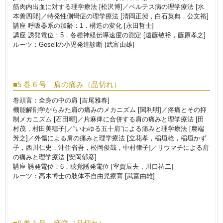
筋肉内出血に対する理学療法 [松沢博]／ペルテス病の理学療法 [水
本善四郎]／特発性側彎症の理学療法 [清岡正昶，白石英典，公文裕]
講座 呼吸器系の加齢：1．構造の変化 [永田哲士]
講座 誘発電位：5．各種神経伝導速度の測定 [遠藤敏裕，藤原孝之]
ルーツ：Gesellの小児発達診断 [武富由雄]
■5 巻 6 号 肩の痛み（品切れ）
巻頭言：全身の中の肩 [吉尾雅春]
機能解剖学からみた肩の痛みのメカニズム [関利明]／疼痛とその抑
制メカニズム [石田暉]／片麻痺に合併する肩の痛みと理学療法 [田
村茂，村田美穂子]／“いわゆる五十肩”による痛みと理学療法 [農端
芳之]／外傷による肩の痛みと理学療法 [立花孝，稲垣稔，稲垣かず
子，西川仁史，沖住省吾，松岡俊哉，中村律子]／リウマチによる肩
の痛みと理学療法 [安岡郁彦]
講座 誘発電位：6．聴覚誘発電位 [室賀辰夫，川口祐二]
ルーツ：高木博士の肢体不自由児療育 [武富由雄]