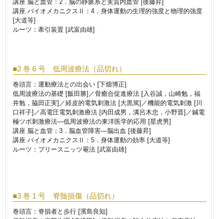
講座 脳と血管：2．脳の静脈系と実質内血管 [後藤昇]
講座 バイオメカニクスⅡ：4．身体運動の生理的強度と物理的強度
[大道等]
ルーツ：牽引装置 [武富由雄]
■2 巻 6 号 低周波療法（品切れ）
巻頭言：運動療法との出会い [下畑博正]
低周波療法の基礎 [飯田勝]／骨癒合促進療法 [入谷誠，山崎勉，福
井勉，脇田正実]／経皮的電気刺激法 [大黒篤]／機能的電気刺激 [川
口祥子]／高電圧電気刺激療法 [内田成男，溝呂木忠，小野晋]／鍼電
極ツボ刺激療法―低周波療法の東洋医学的応用 [星虎男]
講座 脳と血管：3．脳血管障害―脳出血 [後藤昇]
講座 バイオメカニクスⅡ：5．身体運動の効率 [大道等]
ルーツ：プリースニッツ罨法 [武富由雄]
■3 巻 1 号 脊髄損傷（品切れ）
巻頭言：脊損者と歩行 [濱島良知]