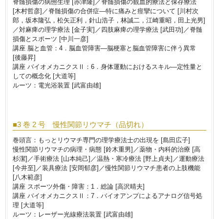
脊髄損傷の病態生理 [赤津隆]／脊髄損傷の観血的療法と保存療法
[木村哲彦]／脊髄損傷の合併症―特に痛みと痙攣について [川村次
郎，坂本隆弘，松矢正利，針山浩子，林誠二，江崎重昭，田上光男]
／対麻痺の理学療法 [金子実]／四肢麻痺の理学療法 [武田功]／脊髄
損傷とスポーツ [中川一彦]
講座 脳と血管：4．脳血管障害―脳梗塞と脳血管障害に伴う異常
[後藤昇]
講座 バイオメカニクスⅡ：6．身体運動におけるスキル―定性量と
しての概念化 [大道等]
ルーツ：電光浴装置 [武富由雄]
■3 巻 2 号 慢性関節リウマチ（品切れ）
巻頭言：もっとリウマチ専門の理学療法士の出現を [島田広子]
慢性関節リウマチの病理・病態 [鈴木重男]／薬物・内科的治療 [高
杉潔]／手術療法 [山本純己]／温熱・寒冷療法 [野上貞夫]／運動療法
[今井至]／装具療法 [安岡郁彦]／慢性関節リウマチ患者の上肢機能
[八木範彦]
講座 スポーツ外傷・障害：1．総論 [高沢晴夫]
講座 バイオメカニクスⅡ：7．バイオアンプによるアナログ信号処
理 [大道等]
ルーツ：レーザー光線療法装置 [武富由雄]