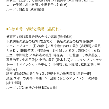
実験室：固定による膝関節拘縮の予備実験 [武富由雄，山口三千
夫，金子翼，村木敏明，中田雅子，沖山努]
ルーツ：斜面台 [武富由雄]
■3 巻 6 号 切断と義足（品切れ）
巻頭言：義肢装具分野の今後の課題 [澤村誠志]
下肢切断の最近の動向 [岩倉博光]／義足の最近の動向 [鋤園栄一]／
チームアプローチ [竹内孝仁]／寒冷地における義肢 [吉原暲]／義足
とＡＤＬ [細田多穂，岡安正夫，野本彰，原和彦，磯崎弘司，石原
正文，中野裕之]／高齢者の義足 [篠原英二，山北雅一，本巣晶弘，
高田治実，中村岳雪]／小児の義足 [青木主税]／フレキシブルソケッ
ト―ＩＳＮＹソケットを中心に [小嶋功，山下隆昭，松田宏務，澤
村誠志]
講座 運動器系の発生学：3．運動器系の先天異常 [星野一正]
講座 スポーツ外傷・障害：5．足部におけるアライメントの障害
[横江清司]
ルーツ：寒冷療法の手段 [武富由雄]