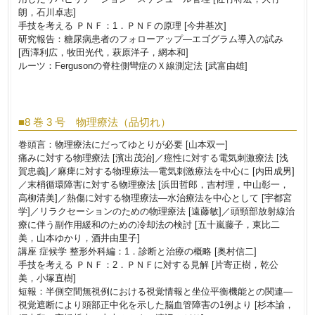
朗，石川卓志]
手技を考える ＰＮＦ：1．ＰＮＦの原理 [今井基次]
研究報告：糖尿病患者のフォローアップ―エゴグラム導入の試み
[西澤利広，牧田光代，萩原洋子，網本和]
ルーツ：Fergusonの脊柱側彎症のＸ線測定法 [武富由雄]
■8 巻 3 号 物理療法（品切れ）
巻頭言：物理療法にだってゆとりが必要 [山本双一]
痛みに対する物理療法 [濱出茂治]／痙性に対する電気刺激療法 [浅
賀忠義]／麻痺に対する物理療法―電気刺激療法を中心に [内田成男]
／末梢循環障害に対する物理療法 [浜田哲郎，吉村理，中山彰一，
高柳清美]／熱傷に対する物理療法―水治療法を中心として [宇都宮
学]／リラクセーションのための物理療法 [遠藤敏]／頭頸部放射線治
療に伴う副作用緩和のための冷却法の検討 [五十嵐藤子，東比二
美，山本ゆかり，酒井由里子]
講座 症候学 整形外科編：1．診断と治療の概略 [奥村信二]
手技を考える ＰＮＦ：2．ＰＮＦに対する見解 [片寄正樹，乾公
美，小塚直樹]
短報：半側空間無視例における視覚情報と坐位平衡機能との関連―
視覚遮断により頭部正中化を示した脳血管障害の1例より [杉本諭，