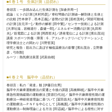
■4 巻 1 号 生体計測（品切れ）
巻頭言：一歩踏み込んだ生体計測を [加倉井周一]
総論：ヒトの計測 [木村邦彦]／脊柱彎曲の計測値―解剖体と生体と
の比較 [竹本律子，邑本正義]／姿勢の計測 [居村茂幸]／関節可動域
の計測 [吉元洋一]／動作の解析 [田中繁]／センサー技術による計測
[大津玜滋，岩橋達行，森健一郎]／エネルギー消費の計測 [丸田和
夫]／筋電図による計測 [岡西哲夫]／誘発電位による計測 [濱出茂治]
講座 スポーツ外傷・障害：6．アスレチックリハビリテーションと
理学療法士との関わり [川野哲英]
研究と報告：筋出力に及ぼす極低温療法の影響 [濱出茂治，立野勝
彦，弓削類]
ルーツ：熱気療法装置 [武富由雄]
■4 巻 2 号 脳卒中（品切れ）
巻頭言：私の「発達」観 [伊藤日出男]
脳卒中片麻痺運動療法の変遷と今後の課題 [高橋輝雄]／脳卒中片麻
痺急性期弛緩期の運動療法 [菅原巳代治]／ 脳卒中片麻痺痙性期の運
動療法―神経発達理論に基づいて [冨田昌夫]／脳卒中片麻痺痙性期
の運動療法―ＰＮＦを中心として [高橋護]／脳卒中片麻痺痙性期の
運動療法―制御理論による方法 [田辺誠]／脳卒中による痙性に対す