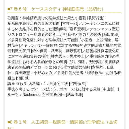
■7 巻 6 号 ケーススタディ 神経筋疾患（品切れ）
巻頭言：神経筋疾患での理学療法の果たす役割 [眞野行生]
多系統萎縮症治療の最近の動向 [宮井一郎]／パーキンソニズムに対
する体力維持を目的とした運動療法 [岩月宏泰]／デュシェンヌ型筋
ジストロフィー症患者の起き上がり動作と筋力との関係 [植田能茂]
／多発性硬化症に対する理学療法の可能性 [小室透，上谷清隆，居
村茂幸]／ギランバレー症候群に対する神経発達学的治療と機能的電
気刺激の併用 [鈴木俊明，武田功，藤原哲司]／筋萎縮性側索硬化症
に対する運動負荷の検討 [神先秀人，黒木裕士]／重症筋無力症の理
学療法における内科的治療との連携 [熊井初穂，浅野賢]／皮膚筋炎
患者の包括的アプローチにおける理学療法の役割 [對馬均，山田
伸，澤田隆憲，小野めぐみ]／多発性筋炎患者の理学療法における着
眼点 [池田誠]
講座 症候学 内科編：4．自覚的症状 [沼野藤江]
手技を考える ボバース法：5．ボバース法に対する見解 [中山彰一]
ルーツ：Nachemsonと椎間板内圧 [武富由雄]
■8 巻 1 号 人工関節―股関節・膝関節の理学療法（品切
れ）