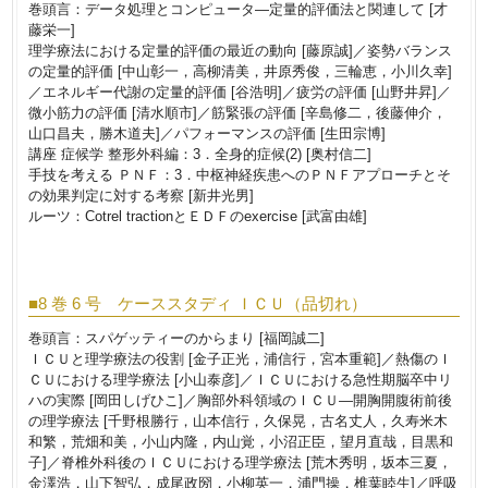
巻頭言：データ処理とコンピュータ―定量的評価法と関連して [才
藤栄一]
理学療法における定量的評価の最近の動向 [藤原誠]／姿勢バランス
の定量的評価 [中山彰一，高柳清美，井原秀俊，三輪恵，小川久幸]
／エネルギー代謝の定量的評価 [谷浩明]／疲労の評価 [山野井昇]／
微小筋力の評価 [清水順市]／筋緊張の評価 [辛島修二，後藤伸介，
山口昌夫，勝木道夫]／パフォーマンスの評価 [生田宗博]
講座 症候学 整形外科編：3．全身的症候(2) [奥村信二]
手技を考える ＰＮＦ：3．中枢神経疾患へのＰＮＦアプローチとそ
の効果判定に対する考察 [新井光男]
ルーツ：Cotrel tractionとＥＤＦのexercise [武富由雄]
■8 巻 6 号 ケーススタディ ＩＣＵ（品切れ）
巻頭言：スパゲッティーのからまり [福岡誠二]
ＩＣＵと理学療法の役割 [金子正光，浦信行，宮本重範]／熱傷のＩ
ＣＵにおける理学療法 [小山泰彦]／ＩＣＵにおける急性期脳卒中リ
ハの実際 [岡田しげひこ]／胸部外科領域のＩＣＵ―開胸開腹術前後
の理学療法 [千野根勝行，山本信行，久保晃，古名丈人，久寿米木
和繁，荒畑和美，小山内隆，内山覚，小沼正臣，望月直哉，目黒和
子]／脊椎外科後のＩＣＵにおける理学療法 [荒木秀明，坂本三夏，
金澤浩，山下智弘，成尾政圀，小柳英一，浦門操，椎葉睦生]／呼吸