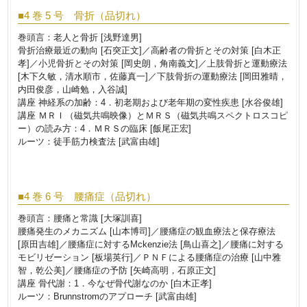
■4 巻 5 号 骨折（品切れ）
巻頭言：老人と骨折 [浅野達男]
骨折治療最近の動向 [石突正文]／高齢者の骨折とその対策 [白木正
孝]／小児骨折とその対策 [岡史朗，角南義文]／上肢骨折と運動療法
[木下久敏，清水順市，佐藤真一]／下肢骨折の運動療法 [岡田雅晴，
内田俊彦，山崎勉，入谷誠]
講座 神経系の加齢：4．初老期および老年期の変性疾患 [水谷俊雄]
講座 ＭＲＩ（磁気共鳴映像）とＭＲＳ（磁気共鳴スペクトロスコピ
ー）の読み方：4．ＭＲＳの臨床 [飯尾正宏]
ルーツ：徒手筋力検査法 [武富由雄]
■4 巻 6 号 腰痛症（品切れ）
巻頭言：腰痛と常識 [大塚訓喜]
腰痛発生のメカニズム [山本博司]／腰痛症の観血療法と保存療法
[原田吉雄]／腰痛症に対するMckenzie法 [鳥山喜之]／腰痛に対する
モビリゼーション [板場英行]／ＰＮＦによる腰痛症の治療 [山中雅
智，乾公美]／腰痛症の予防 [矢崎高明，石原正文]
講座 骨代謝：1．今なぜ骨代謝なのか [白木正孝]
ルーツ：Brunnstromのアプローチ [武富由雄]