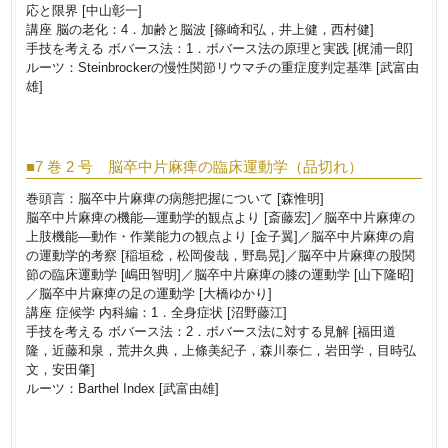
応と限界 [中山彰一]
講座 脳の老化：4．加齢と脳波 [篠崎和弘，井上健，西村健]
手技を考える ボバース法：1．ボバース法の原理と実践 [梶浦一郎]
ルーツ：Steinbrockerの慢性関節リウマチの重症度判定基準 [武富由
雄]
■7 巻 2 号 脳卒中片麻痺の臨床運動学（品切れ）
巻頭言：脳卒中片麻痺の病態把握について [森惟明]
脳卒中片麻痺の機能―運動学的観点より [斎藤宏]／脳卒中片麻痺の
上肢機能―動作・作業能力の観点より [金子翼]／脳卒中片麻痺の肩
の運動学的考察 [稲垣稔，松岡俊哉，野島晃]／脳卒中片麻痺の股関
節の臨床運動学 [嶋田智明]／脳卒中片麻痺の膝の運動学 [山下隆昭]
／脳卒中片麻痺の足の運動学 [大橋ゆかり]
講座 症候学 内科編：1．全身症状 [沼野藤江]
手技を考える ボバース法：2．ボバース法に対する見解 [福田道
隆，近藤和泉，荒井久典，上條美紀子，森川泰仁，岩田学，目時弘
文，安田肇]
ルーツ：Barthel Index [武富由雄]