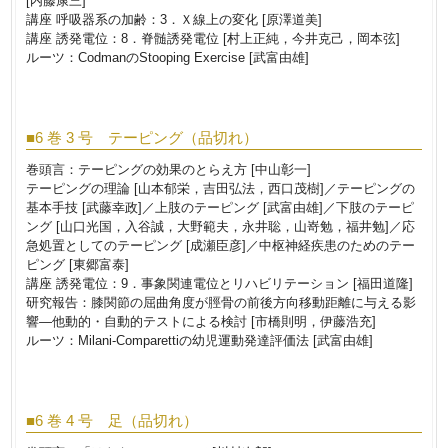
[内藤康三]
講座 呼吸器系の加齢：3．Ｘ線上の変化 [原澤道美]
講座 誘発電位：8．脊髄誘発電位 [村上正純，今井克己，岡本弦]
ルーツ：CodmanのStooping Exercise [武富由雄]
■6 巻 3 号 テーピング（品切れ）
巻頭言：テーピングの効果のとらえ方 [中山彰一]
テーピングの理論 [山本郁栄，吉田弘法，西口茂樹]／テーピングの
基本手技 [武藤幸政]／上肢のテーピング [武富由雄]／下肢のテーピ
ング [山口光国，入谷誠，大野範夫，永井聡，山嵜勉，福井勉]／応
急処置としてのテーピング [成瀬臣彦]／中枢神経疾患のためのテー
ピング [東郷富泰]
講座 誘発電位：9．事象関連電位とリハビリテーション [福田道隆]
研究報告：膝関節の屈曲角度が脛骨の前後方向移動距離に与える影
響―他動的・自動的テストによる検討 [市橋則明，伊藤浩充]
ルーツ：Milani-Comparettiの幼児運動発達評価法 [武富由雄]
■6 巻 4 号 足（品切れ）