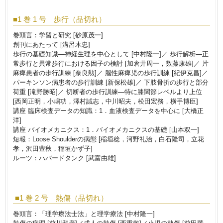
■1 巻 1 号 歩行（品切れ）
巻頭言：学習と研究 [砂原茂一]
創刊にあたって [溝呂木忠]
歩行の基礎知識―神経生理を中心として [中村隆一]／ 歩行解析―正
常歩行と異常歩行における因子の検討 [加倉井周一，数藤康雄]／ 片
麻痺患者の歩行訓練 [奈良勲]／ 脳性麻痺児の歩行訓練 [紀伊克昌]／
パーキンソン病患者の歩行訓練 [新保松雄]／ 下肢骨折の歩行と部分
荷重 [滝野勝昭]／ 切断者の歩行訓練―特に膝関節レベルより上位
[西岡正明，小嶋功，澤村誠志，中川昭夫，松田宏務，横手博臣]
講座 臨床検査データの知識：1．血液検査データを中心に [大橋正
洋]
講座 バイオメカニクス：1．バイオメカニクスの基礎 [山本双一]
短報：Loose Shoulderの病態 [稲垣稔，河野礼治，白石隆司，立花
孝，沢田豊秋，稲垣かず子]
ルーツ：ハバードタンク [武富由雄]
■1 巻 2 号 熱傷（品切れ）
巻頭言：「理学療法士法」と理学療法 [中村隆一]