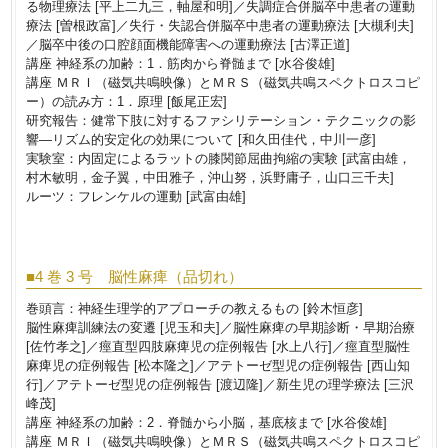
る物理療法 [平上二九三，軸屋和明]／失調症合併脳卒中患者の運動
療法 [曽根政富]／失行・失認合併脳卒中患者の運動療法 [大槻利夫]
／脳卒中後の口腔顔面機能障害への運動療法 [古澤正道]
講座 神経系の加齢：1．筋肉から脊髄まで [水谷俊雄]
講座 ＭＲＩ（磁気共鳴映像）とＭＲＳ（磁気共鳴スペクトロスコピ
ー）の読み方：1．原理 [飯尾正宏]
研究報告：健常下肢に対するファシリテーション・テクニックの影
響―リズム的安定化の効果について [和久田佳代，中川一彦]
実験室：内固定によるラットの膝関節屈曲拘縮の実験 [武富由雄，
村木敏明，金子翼，中田雅子，沖山努，浜野庸子，山口三千夫]
ルーツ：フレンケルの運動 [武富由雄]
■4 巻 3 号 脳性麻痺（品切れ）
巻頭言：神経生理学的アプローチの教えるもの [鈴木恒彦]
脳性麻痺訓練法の変遷 [児玉和夫]／脳性麻痺の早期診断・早期治療
[佐竹孝之]／痙直型四肢麻痺児の症例報告 [水上八行]／痙直型脳性
麻痺児の症例報告 [松本隆之]／アテトーゼ型児の症例報告 [西山知
行]／アテトーゼ型児の症例報告 [渡辺隆]／新生児の理学療法 [三沢
峰茂]
講座 神経系の加齢：2．脊髄から小脳，基底核まで [水谷俊雄]
講座 ＭＲＩ（磁気共鳴映像）とＭＲＳ（磁気共鳴スペクトロスコピ