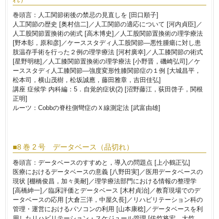
巻頭言：人工関節術後の禁忌の見直しを [田口順子]
人工関節の歴史 [奥村信二]／人工関節の適応について [河内貞臣]／
人工股関節置換術の術式 [高木博史]／人工股関節置換術の理学療法
[野本彰，原和彦]／ケーススタディ人工股関節―悪性腫瘍に対し患
肢温存手術を行った２例の理学療法 [河村廣幸]／人工膝関節の術式
[星野明穂]／人工膝関節置換術の理学療法 [小野晋，磯崎弘司]／ケ
ーススタディ人工膝関節―強度変形性膝関節症の１例 [大城昌平，
松本司，横山茂樹，松坂誠應，藤田雅章，吉田佳弘]
講座 症候学 内科編：5．自覚的症状(2) [沼野藤江，荻田啓子，関根
正明]
ルーツ：Cobbの脊柱側彎症のＸ線測定法 [武富由雄]
■8 巻 2 号 データベース（品切れ）
巻頭言：データベースのすすめと，導入の問題点 [上小鶴正弘]
医療におけるデータベースの意義 [八野田実]／医用データベースの
現状 [棚橋俊昌，加々美耐]／理学療法部門における情報の整理学
[高橋紳一]／臨床評価とデータベース [木村貞治]／教育現場でのデ
ータベースの応用 [大倉三洋，中屋久長]／リハビリテーション科の
管理・運営におけるパソコンの利用 [山本康稔]／データベースを利
用したリハビリテーション・スケジュール管理 [佐竹将宏，大竹