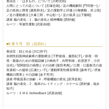
巻頭言：「はきもの」について [川村次郎]
人間にとっての足について [石塚忠雄]／足の機能解剖 [門司順一]／
足の疾病と障害 [廣島和夫]／足の運動学と評価 [小柳磨毅，井上悟]
／足の運動療法 [大峯三郎，中山彰一]／足の装具 [山下隆昭]
講座 脳の老化：1．脳の老化と精神機能 [西村健]
ルーツ：等速性運動 [武富由雄]
■6 巻 5 号 顔（品切れ）
巻頭言：顔と社会 [川口祥子]
末梢性顔面神経麻痺の運動療法 [下野俊哉，服部紀子]／斜視・弱
視・眼振のための視能訓練 [小林純子，向野和雄，松原恵子，小沢
治夫]／顎関節症の病態とその治療 [柴田考典]／口唇・口蓋裂児の成
長過程への援助 [広瀬たい子]／運動障害性構音障害 [森寿子]／摂食
機能の障害とその訓練 [金子芳洋]
講座 呼吸器系の加齢：4．呼吸機能の変化 [原澤道美]
講座 脳の老化：2．痴呆のレイティング・スケール [西村健，福永
知子]
ルーツ：ＥＭＧ biofeedback [武富由雄]