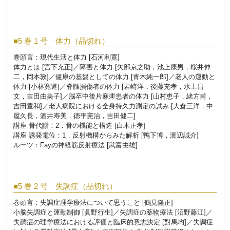
■5 巻 1 号 体力（品切れ）
巻頭言：現代生活と体力 [石河利寛]
体力とは [宮下充正]／障害と体力 [矢部京之助，池上康男，桜井伸
二，岡本敦]／健康の基盤としての体力 [青木純一郎]／老人の運動と
体力 [小林寛道]／脊髄損傷者の体力 [岩崎洋，後藤充孝，水上昌
文，吉田由美子]／脳卒中後片麻痺患者の体力 [山村恵子，緒方甫，
吉田豊和]／老人病院における全身持久力測定の試み [大倉三洋，中
屋久長，酒井寿美，徳平憲治，吉田健二]
講座 骨代謝：2．骨の機能と構造 [白木正孝]
講座 誘発電位：1．反射機構からみた解析 [鴨下博，渡辺誠介]
ルーツ：Fayの神経筋反射療法 [武富由雄]
■5 巻 2 号 失調症（品切れ）
巻頭言：失調症理学療法について思うこと [鶴見隆正]
小脳失調症と運動制御 [眞野行生]／失調症の薬物療法 [沼野藤江]／
失調症の理学療法における評価と臨床的意志決定 [對馬均]／失調症