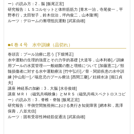
ー）の読み方：2．脳 [飯尾正宏]
研究報告：ＬＳコルセットと体幹筋筋力 [青木一治，寺尾俊一，平
野孝行，太田智子，鈴木信治，坪内俊二，山本隆博]
ルーツ：デロームの漸増抵抗運動 [武富由雄]
■4 巻 4 号 水中訓練（品切れ）
巻頭言：プール治療に思う [下畑博正]
水中運動の生理的強度とその力学的基礎 [大道等，山本利春]／訓練
用プールの水質管理―一般細菌の数と増殖について [加藤憲二]／頸
髄損傷者に対する水中運動療法 [竹中弘行]／骨・関節疾患の水中訓
練 [中山彰一]／喘息児のプール療法 [西間三馨]／妊婦水泳 [堀口貞
夫]
講座 神経系の加齢：3．大脳 [水谷俊雄]
講座 ＭＲＩ（磁気共鳴映像）とＭＲＳ（磁気共鳴スペクトロスコピ
ー）の読み方：3．脊椎・脊髄 [飯尾正宏]
研究報告：半側空間無視例における奥行き知覚障害 [網本和，黒澤
保壽，八並光信]
ルーツ：固有受容性神経筋促通法 [武富由雄]