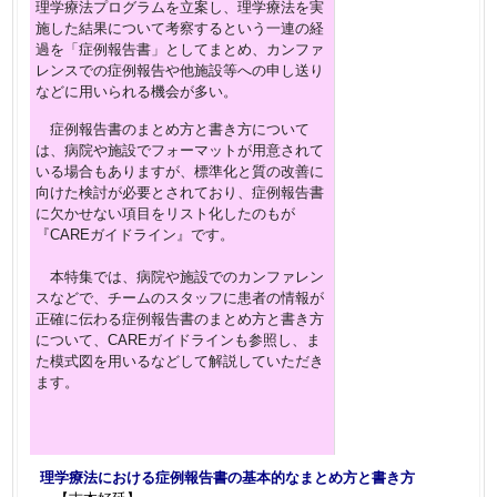
理学療法プログラムを立案し、理学療法を実
施した結果について考察するという一連の経
過を「症例報告書」として
まとめ、カンファ
レンスでの症例報告や他施設等への申し送り
などに用いられる機会が多い。
症例報告書のまとめ方と書き方について
は、病院や施設でフォーマットが用意されて
いる場合もありますが、
標準化と質の改善に
向けた検討が必要とされており、症例報告書
に欠かせない項目をリスト化したのもが
『CAREガイドライン』です。
本特集では、病院や施設でのカンファレン
スなどで、チームのスタッフに患者の情報が
正確に伝わる症例報告書のまとめ方と
書き方
について、CAREガイドラインも参照し、ま
た模式図を用いるなどして解説していただき
ます。
理学療法における症例報告書の基本的なまとめ方と書き方