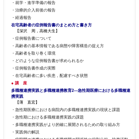
・就学・進学準備の報告
・治療的介入前後の報告
・経過報告
在宅高齢者の症例報告書のまとめ方と書き方
【深沢 周，高橋大生】
・症例報告書について
・高齢者の基本情報である病態や障害構造の捉え方
・高齢者を取り巻く環境
・どのような症例報告書が求められるか
・症例報告書作成の実際
・在宅高齢者に多い疾患，配慮すべき状態
● 講 座
多職種連携実践と多職種連携教育2―急性期医療における多職種連
携実践
【薄 直宏】
・急性期医療における病院内の多職種連携実践の現状と課題
・急性期における多職種連携実践の課題
・多職種連携実践がより的確に展開されるための取り組み方
・実践例の解説