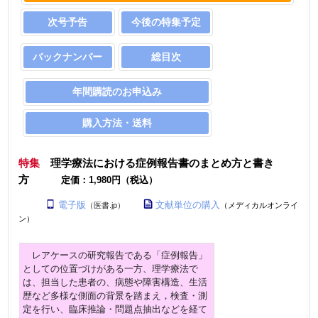
次号予告
今後の特集予定
バックナンバー
総目次
年間購読のお申込み
購入方法・送料
特集
理学療法における症例報告書のまとめ方と書き
方
定価：1,980円（税込）
電子版
文献単位の購入
（医書.jp）
（メディカルオンライ
ン）
レアケースの研究報告である「症例報告」
としての位置づけがある一方、
理学療法で
は、担当した患者の、病態や障害構造、生活
歴など多様な側面の背景を踏まえ，検査・測
定を行い、
臨床推論・問題点抽出などを経て