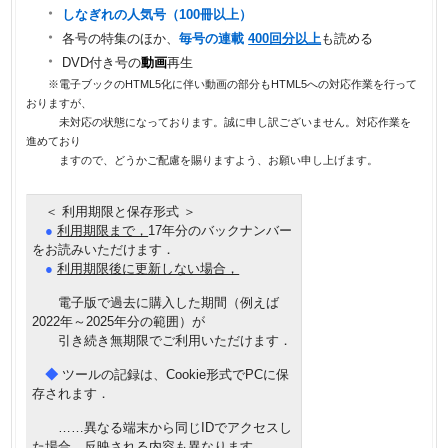
・
しなぎれの人気号（100冊以上）
・
各号の特集のほか、
毎号の連載
400回分以上
も読める
・
DVD付き号の
動画
再生
※電子ブックのHTML5化に伴い動画の部分もHTML5への対応作業を行って
おりますが、
未対応の状態になっております。誠に申し訳ございません。対応作業を
進めており
ますので、どうかご配慮を賜りますよう、お願い申し上げます。
＜ 利用期限と保存形式 ＞
●
利用期限まで，
17年分のバックナンバー
をお読みいただけます
．
●
利用期限後に更新しない場合，
電子版で過去に購入した期間（例えば
2022年～2025年分の範囲）が
引き続き無期限でご利用いただけます．
◆
ツールの記録は、Cookie形式でPCに保
存されます．
……異なる端末から同じIDでアクセスし
た場合、反映される内容も異なります．