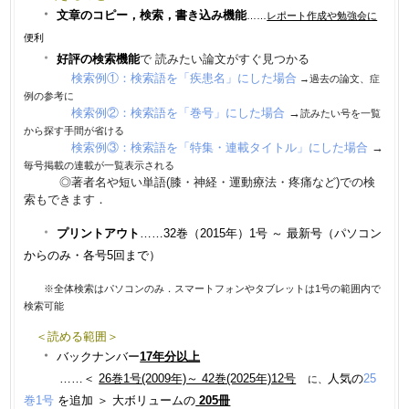
・
文章のコピー，検索，書き込み機能
……
レポート作成や勉強会に
便利
・
好評の
検索機能
で 読みたい論文がすぐ見つかる
検索例①：検索語を「疾患名」にした場合
→過去の論文、症
例の参考に
検索例②：検索語を「巻号」にした場合
→
読みたい号を一覧
から探す手間が省ける
検索例③：検索語を「特集・連載タイトル」にした場合
→
毎号掲載の連載が一覧表示される
◎著者名や短い単語(膝・神経・運動療法・疼痛など)での検
索もできます．
・
プリントアウト
……32巻（2015年）1号 ～ 最新号（パソコン
からのみ・各号5回まで）
※全体検索はパソコンのみ．スマートフォンやタブレットは1号の範囲内で
検索可能
＜読める範囲＞
・
バックナンバー
17年分以上
……＜
26巻1号(2009年)～ 42巻(2025年)12号
人気の
25
に、
巻1号
を追加
＞ 大ボリュームの
205冊