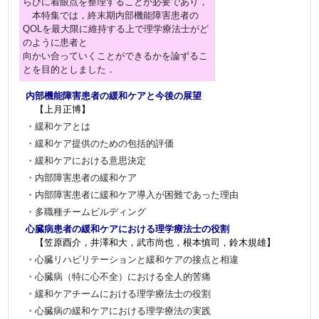
らびに着眼点を整理することが必要であり，
本特集では，終末期内部機能障害患者の
QOLを最大限に維持する上で理学療法士がど
のように患者と
向かい合っていくことができるかを論ずるこ
とを目的としました．
内部機能障害患者の緩和ケアと今後の展望
【上月正博】
・緩和ケアとは
・緩和ケア提供のための包括的評価
・緩和ケアにおける意思決定
・内部障害患者の緩和ケア
・内部障害患者に緩和ケア導入が困難であった理由
・多職種チームビルディング
心臓病患者の緩和ケアにおける理学療法士の役割
【笠原酉介，井澤和大，武市尚也，根本慎司，鈴木規雄】
・心臓リハビリテーションと緩和ケアの接点と相違
・心臓病（特に心不全）における全人的苦痛
・緩和ケアチームにおける理学療法士の役割
・心臓病の緩和ケアにおける理学療法の実践