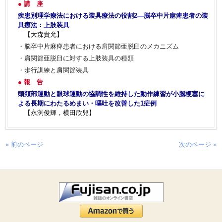
● 講 座
疾患別理学療法における装具療法の役割2―脳卒中片麻痺患者の装
具療法：上肢装具
【大森貴允】
・脳卒中片麻痺患者における肩関節亜脱臼のメカニズム
・肩関節亜脱臼に対する上肢装具の種類
・歩行訓練と肩関節装具
● 報 告
頭頚部運動と眼球運動の協調性を維持した動作練習が小脳梗塞に
よる長期にわたるめまい・嘔吐を改善した1症例
【永渕俊輝，横田欣兒】
« 前のページ
次のページ »