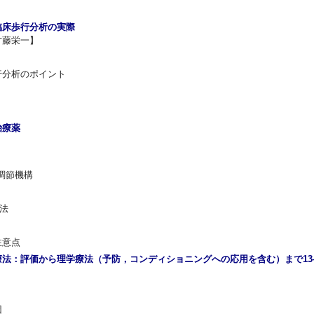
臨床歩行分析の実際
才藤栄一】
行分析のポイント
治療薬
調節機構
療法
注意点
法：評価から理学療法（予防，コンディショニングへの応用を含む）まで1
因