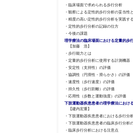
・臨床場面で求められる歩行分析
・観察による定性的歩行分析の妥当性
・精度の高い定性的歩行分析を実践す
・定性的歩行分析の記録の仕方
・今後の課題
理学療法の臨床場面における定量的歩
【加藤 浩】
・歩行能力とは
・定量的歩行分析に使用する計測機器
・安定性（支持性）の評価
・協調性（円滑性・滑らかさ）の評価
・速度性（歩行速度）の評価
・持久性（歩行距離）の評価
・応用性（歩数と運動強度）の評価
下肢運動器疾患患者の理学療法におけ
【建内宏重】
・下肢運動器疾患患者における歩行分
・下肢運動器疾患患者の臨床歩行分析
・臨床歩行分析における注意点