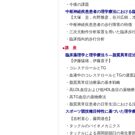
・今後の課題
中枢神経疾患患者の理学療法における
【大塚 圭，向野雅彦，谷川広樹，
・中枢神経疾患患者の歩行障害の特徴
・三次元動作分析装置を用いた臨床歩
・臨床指向的歩行分析
●講 座
臨床薬理学と理学療法５―脂質異常症
【伊藤猛雄，伊藤直子】
・コレステロールとTG
・血液中のコレステロールとTGの濃度
・脂質異常症治療薬の基本戦略
・高LDL血症および低HDL血症の薬物
・高TG血症の薬物療法
・脂質異常症患者の日常生活における
スポーツ競技種目特性に基づいた理学療
【吉村直心，藤岡達也】
・タックルのバイオメカニクス
・タックルによる肩関節脱臼の発生要