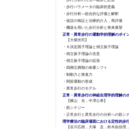
・歩行パラメータの臨床的意義
・歩行分析―総合的な評価と解釈
・仮説の検証と治療的介入，再評価
・機器を用いた歩行分析と将来展望
正常・異常歩行の運動学的理解のポイ
【大畑光司】
・６決定因子理論と倒立振子理論
・倒立振子理論の含意
・倒立振子理論の拡張
・両脚立脚期の体重シフト
・制動力と推進力
・関節運動の形成
・異常歩行のモデル
正常・異常歩行の神経生理学的理解の
【横山 光，中澤公孝】
・筋シナジー
・正常歩行と異常歩行の分析への筋シ
理学療法の臨床場面における定性的歩
【谷川広樹，大塚 圭，鈴木由佳理