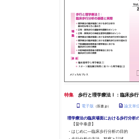
特集
歩行と理学療法Ⅰ：臨床
電子版
論文単
（医書.jp）
理学療法の臨床場面における歩行分析
【畠中泰彦】
・はじめに―臨床歩行分析の目的
・歩行分析の方法―観察と記述