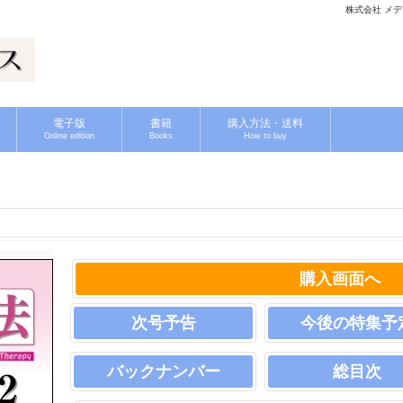
株式会社 メディ
電子版
書籍
購入方法・送料
Online edition
Books
How to buy
購入画面へ
次号予告
今後の特集予
バックナンバー
総目次