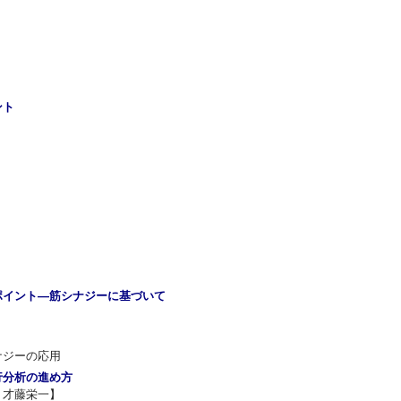
ント
ポイント―筋シナジーに基づいて
ナジーの応用
行分析の進め方
，才藤栄一】