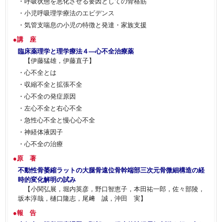
・呼吸状態を悪化させる要因としての骨格筋
・小児呼吸理学療法のエビデンス
・気管支喘息の小児の特徴と発達・家族支援
●講 座
臨床薬理学と理学療法４―心不全治療薬
【伊藤猛雄，伊藤直子】
・心不全とは
・収縮不全と拡張不全
・心不全の発症原因
・左心不全と右心不全
・急性心不全と慢心心不全
・神経体液因子
・心不全の治療
●原 著
不動性骨萎縮ラットの大腿骨遠位骨幹端部三次元骨微細構造の経
時的変化解明の試み
【小関弘展，堀内英彦，野口智恵子，本田祐一郎，佐々部陵，
坂本淳哉，樋口隆志，尾﨑 誠，沖田 実】
●報 告