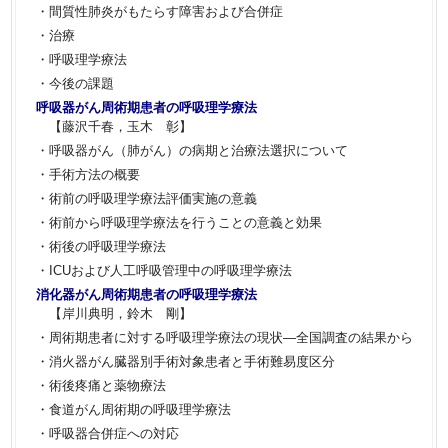
・間質性肺炎がもたらす障害および合併症
・治療
・呼吸理学療法
・今後の課題
呼吸器がん周術期患者の呼吸理学療法
【藤沢千春，玉木 彰】
・呼吸器がん（肺がん）の病期と治療法選択について
・手術方法の概要
・術前の呼吸理学療法評価実施の意義
・術前から呼吸理学療法を行うことの意義と効果
・術後の呼吸理学療法
・ICUおよび人工呼吸管理中の呼吸理学療法
消化器がん周術期患者の呼吸理学療法
【岸川典明，鈴木 剛】
・周術期患者に対する呼吸理学療法の現状―全国調査の結果から
・消火器がん臓器別手術対象患者と手術難易度区分
・術後疼痛と薬物療法
・食道がん周術期の呼吸理学療法
・呼吸器合併症への対応