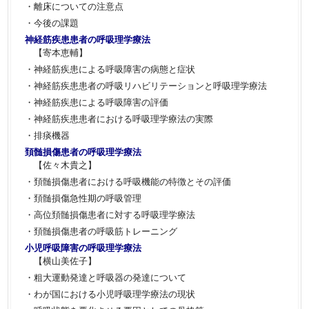
・離床についての注意点
・今後の課題
神経筋疾患患者の呼吸理学療法
【寄本恵輔】
・神経筋疾患による呼吸障害の病態と症状
・神経筋疾患患者の呼吸リハビリテーションと呼吸理学療法
・神経筋疾患による呼吸障害の評価
・神経筋疾患患者における呼吸理学療法の実際
・排痰機器
頚髄損傷患者の呼吸理学療法
【佐々木貴之】
・頚髄損傷患者における呼吸機能の特徴とその評価
・頚髄損傷急性期の呼吸管理
・高位頚髄損傷患者に対する呼吸理学療法
・頚髄損傷患者の呼吸筋トレーニング
小児呼吸障害の呼吸理学療法
【横山美佐子】
・粗大運動発達と呼吸器の発達について
・わが国における小児呼吸理学療法の現状