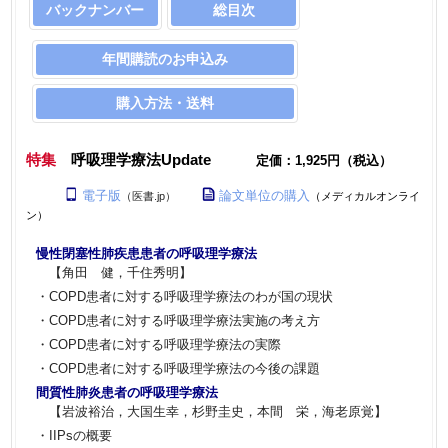
バックナンバー
総目次
年間購読のお申込み
購入方法・送料
特集
呼吸理学療法Update
定価：1,925円（税込）
電子版
論文単位の購入
（医書.jp）
（メディカルオンライ
ン）
慢性閉塞性肺疾患患者の呼吸理学療法
【角田 健，千住秀明】
・COPD患者に対する呼吸理学療法のわが国の現状
・COPD患者に対する呼吸理学療法実施の考え方
・COPD患者に対する呼吸理学療法の実際
・COPD患者に対する呼吸理学療法の今後の課題
間質性肺炎患者の呼吸理学療法
【岩波裕治，大国生幸，杉野圭史，本間 栄，海老原覚】
・IIPsの概要