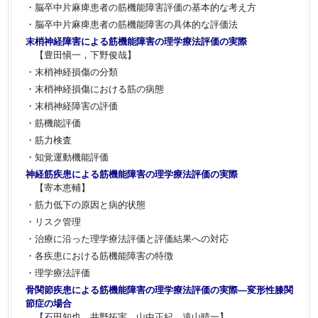
・脳卒中片麻痺患者の筋機能障害評価の基本的な考え方
・脳卒中片麻痺患者の筋機能障害の具体的な評価法
末梢神経障害による筋機能障害の理学療法評価の実際
【豊田愼一，下野俊哉】
・末梢神経損傷の分類
・末梢神経損傷における筋の病態
・末梢神経障害の評価
・筋機能評価
・筋力検査
・知覚運動機能評価
神経筋疾患による筋機能障害の理学療法評価の実際
【寄本恵輔】
・筋力低下の原因と病的状態
・リスク管理
・治療に沿った理学療法評価と評価結果への対応
・各疾患における筋機能障害の特徴
・理学療法評価
骨関節疾患による筋機能障害の理学療法評価の実際―変形性膝関
節症の場合
【石田知也，井野拓実，山中正紀，遠山晴一】