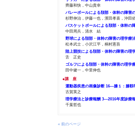
齊藤和快，中山貴幸
バレーボールによる頚部・体幹の障害
杉野伸治，伊藤一也，濱田孝喜，沖田
バスケットボールによる頚部・体幹の
中田周兵，清水 結
野球による頚部・体幹の障害の理学療
松本武士，小沢江平，桐村憲吾
陸上競技による頚部・体幹の障害の理
舌 正史
ゴルフによる頚部・体幹の障害の理学
田中健一，中里伸也
●講 座
運動器疾患の画像診断 16―膝１：膝靱
古賀英之
理学療法と診療報酬 3―2016年度診
千葉哲也
« 前のページ