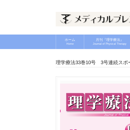
ホーム
月刊『理学療法』
Home
Journal of Physical Therapy
理学療法33巻10号 3号連続ス