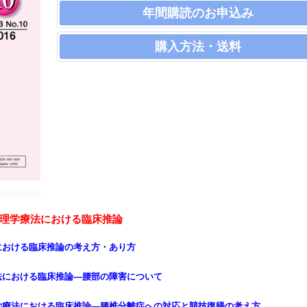
年間購読のお申込み
購入方法・送料
理学療法における臨床推論
における臨床推論の考え方・あり方
法における臨床推論―腰部の障害について
学療法における臨床推論―腰椎分離症への対応と競技復帰の考え方