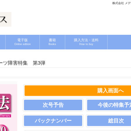
株式会社 メディ
電子版
書籍
購入方法・送料
Online edition
Books
How to buy
ポーツ障害特集 第3弾
購入画面へ
次号予告
今後の特集予
バックナンバー
総目次