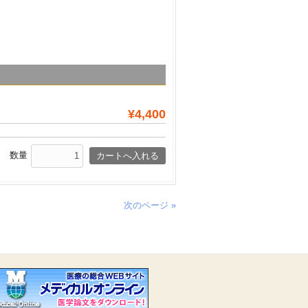
¥4,400
数量
次のページ »