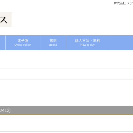
株式会社 メディ
電子版
書籍
購入方法・送料
Online edition
Books
How to buy
412)