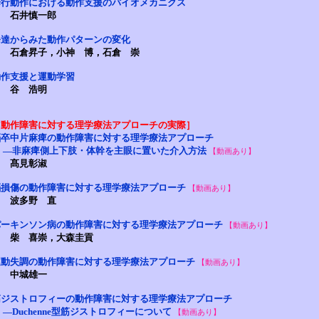
歩行動作における動作支援のバイオメカニクス
石井慎一郎
発達からみた動作パターンの変化
石倉昇子，小神 博，石倉 崇
動作支援と運動学習
谷 浩明
［動作障害に対する理学療法アプローチの実際］
脳卒中片麻痺の動作障害に対する理学療法アプローチ
―非麻痺側上下肢・体幹を主眼に置いた介入方法
【動画あり】
髙見彰淑
脳損傷の動作障害に対する理学療法アプローチ
【動画あり】
波多野 直
パーキンソン病の動作障害に対する理学療法アプローチ
【動画あり】
柴 喜崇，大森圭貢
運動失調の動作障害に対する理学療法アプローチ
【動画あり】
中城雄一
筋ジストロフィーの動作障害に対する理学療法アプローチ
Duchenne型筋ジストロフィーについて
【動画あり】