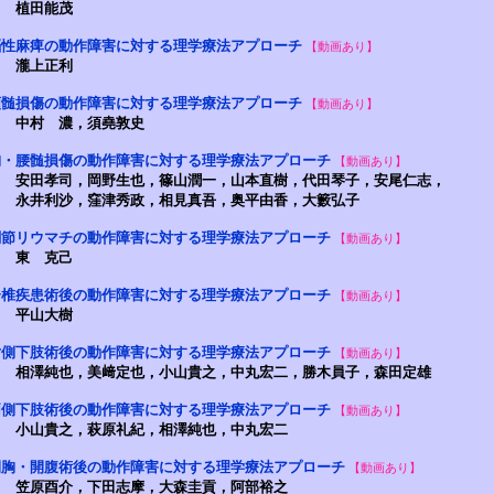
植田能茂
脳性麻痺の動作障害に対する理学療法アプローチ
【動画あり】
瀧上正利
頚髄損傷の動作障害に対する理学療法アプローチ
【動画あり】
中村 濃，須堯敦史
胸・腰髄損傷の動作障害に対する理学療法アプローチ
【動画あり】
安田孝司，岡野生也，篠山潤一，山本直樹，代田琴子，安尾仁志，
永井利沙，窪津秀政，相見真吾，奥平由香，大籔弘子
関節リウマチの動作障害に対する理学療法アプローチ
【動画あり】
東 克己
脊椎疾患術後の動作障害に対する理学療法アプローチ
【動画あり】
平山大樹
片側下肢術後の動作障害に対する理学療法アプローチ
【動画あり】
相澤純也，美﨑定也，小山貴之，中丸宏二，勝木員子，森田定雄
両側下肢術後の動作障害に対する理学療法アプローチ
【動画あり】
小山貴之，萩原礼紀，相澤純也，中丸宏二
開胸・開腹術後の動作障害に対する理学療法アプローチ
【動画あり】
笠原酉介，下田志摩，大森圭貢，阿部裕之