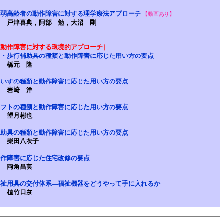
虚弱高齢者の動作障害に対する理学療法アプローチ
【動画あり】
戸津喜典，阿部 勉，大沼 剛
［動作障害に対する環境的アプローチ］
杖・歩行補助具の種類と動作障害に応じた用い方の要点
橋元 隆
車いすの種類と動作障害に応じた用い方の要点
岩﨑 洋
リフトの種類と動作障害に応じた用い方の要点
望月彬也
自助具の種類と動作障害に応じた用い方の要点
柴田八衣子
動作障害に応じた住宅改修の要点
両角昌実
福祉用具の交付体系―福祉機器をどうやって手に入れるか
植竹日奈