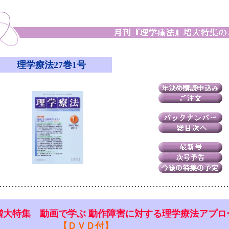
理学療法27巻1号
増大特集 動画で学ぶ 動作障害に対する理学療法アプロ
【ＤＶＤ付】