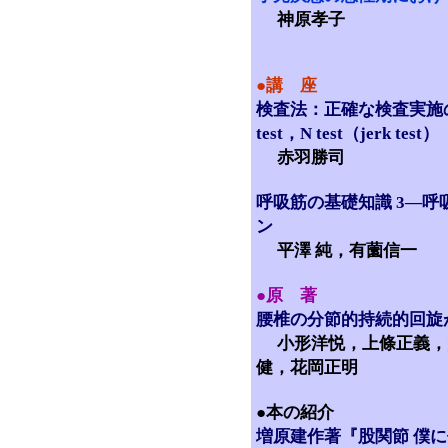
神原孝子
●講 座
検査法：正確な検査実施のために 
test，N test（jerk test）
赤羽勝司
呼吸筋の基礎知識 3―
ン
平澤 純，有薗信一
●原 著
腰椎の分節的持続的回旋
小形洋悦，上條正義，
健，花岡正明
●本の紹介
増原建作著『股関節 僕